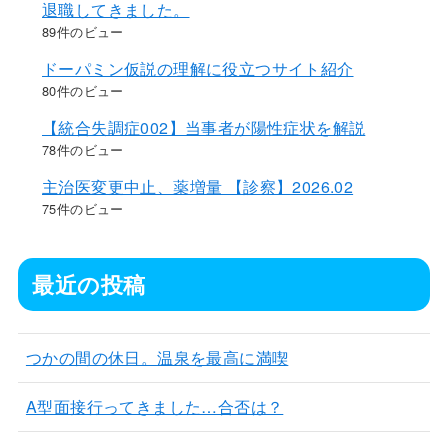
退職してきました。
89件のビュー
ドーパミン仮説の理解に役立つサイト紹介
80件のビュー
【統合失調症002】当事者が陽性症状を解説
78件のビュー
主治医変更中止、薬増量 【診察】2026.02
75件のビュー
最近の投稿
つかの間の休日。温泉を最高に満喫
A型面接行ってきました…合否は？