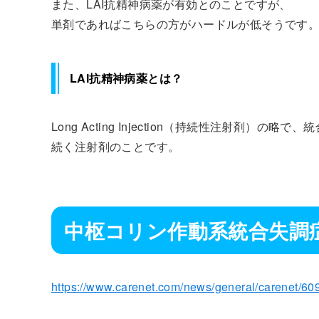
また、LAI抗精神病薬が有効とのことですが、
単剤であればこちらの方がハードルが低そうです
LAI抗精神病薬とは？
Long Acting Injection（持続性注射剤
続く注射剤のことです。
中枢コリン作動系統合失調
https://www.carenet.com/news/general/carenet/60