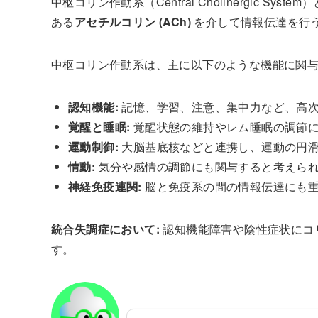
中枢コリン作動系（Central Cholinergic 
ある
アセチルコリン (ACh)
を介して情報伝達を行
中枢コリン作動系は、主に以下のような機能に関
認知機能:
記憶、学習、注意、集中力など、高次
覚醒と睡眠:
覚醒状態の維持やレム睡眠の調節
運動制御:
大脳基底核などと連携し、運動の円
情動:
気分や感情の調節にも関与すると考えら
神経免疫連関:
脳と免疫系の間の情報伝達にも重
統合失調症において:
認知機能障害や陰性症状にコ
す。