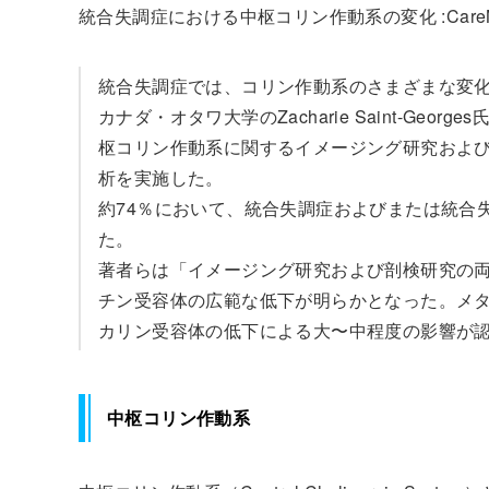
統合失調症における中枢コリン作動系の変化 :CareN
統合失調症では、コリン作動系のさまざまな変
カナダ・オタワ大学のZacharie Saint-G
枢コリン作動系に関するイメージング研究およ
析を実施した。
約74％において、統合失調症およびまたは統合
た。
著者らは「イメージング研究および剖検研究の
チン受容体の広範な低下が明らかとなった。メタ
カリン受容体の低下による大〜中程度の影響が
中枢コリン作動系