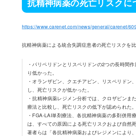
抗精神病薬の死亡リスクに
https://www.carenet.com/news/general/carenet/60
抗精神病薬による統合失調症患者の死亡リスクを比較:C
・パリペリドンとリスペリドンの2つの長時間作用
り低かった。
・オランザピン、クエチアピン、リスペリドン、アリ
し、死亡リスクが低かった。
・抗精神病薬レジメン分析では、クロザピンまた
療法と比較し、死亡リスクの低下が認められた
・FGA-LAI単剤療法、各抗精神病薬の多剤併
は、すべての原因による死亡リスクおよび自然
著者らは「各抗精神病薬およびレジメンにより、