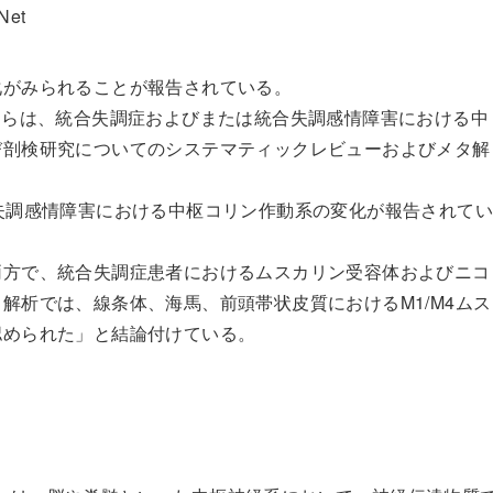
et
化がみられることが報告されている。
eorges氏らは、統合失調症およびまたは統合失調感情障害における中
び剖検研究についてのシステマティックレビューおよびメタ解
失調感情障害における中枢コリン作動系の変化が報告されて
両方で、統合失調症患者におけるムスカリン受容体およびニコ
解析では、線条体、海馬、前頭帯状皮質におけるM1/M4ムス
認められた」と結論付けている。