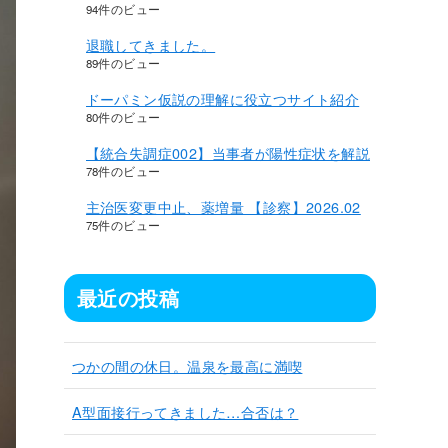
94件のビュー
退職してきました。
89件のビュー
ドーパミン仮説の理解に役立つサイト紹介
80件のビュー
【統合失調症002】当事者が陽性症状を解説
78件のビュー
主治医変更中止、薬増量 【診察】2026.02
75件のビュー
最近の投稿
つかの間の休日。温泉を最高に満喫
A型面接行ってきました…合否は？