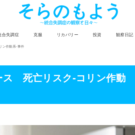
統合失調症
克服
リカバリー
投資
観察日記
コリン作動系-事件
ニュース 死亡リスク-コリン作動