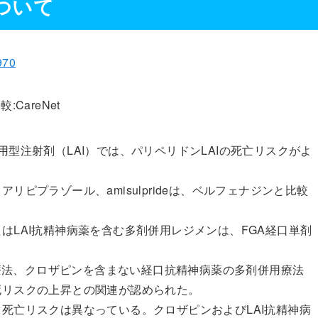
ついて
970
areNet
型注射剤（LAI）では、パリペリドンLAIの死亡リスクがよ
ピプラゾール、amisulprideは、ベルフェナジンと比較
はLAI抗精神病薬を含む多剤併用レジメンは、FGA経口単剤
。
用療法、クロザピンを含まない経口抗精神病薬の多剤併用療法
死リスクの上昇との関連が認められた。
死亡リスクは異なっている。クロザピンおよびLAI抗精神病