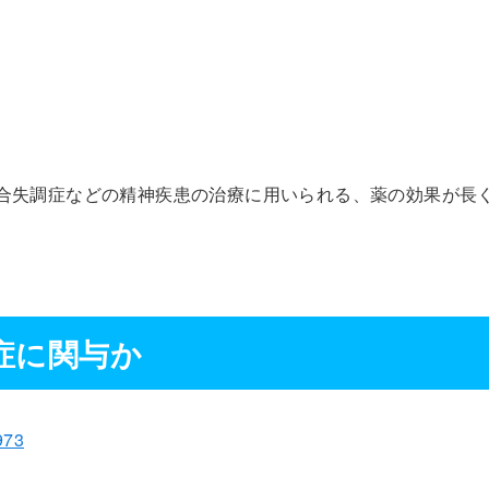
。
）の略で、統合失調症などの精神疾患の治療に用いられる、薬の効果が長
症に関与か
973